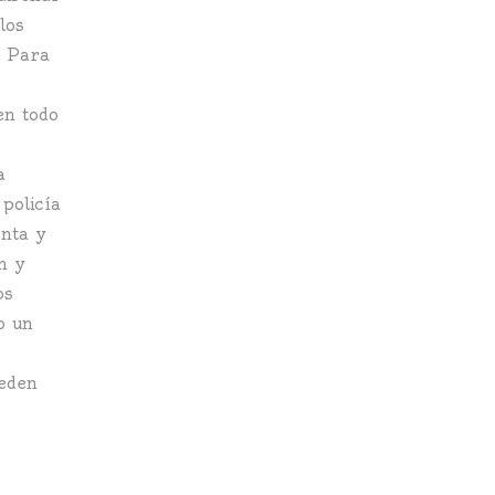
los
. Para
en todo
a
policía
enta y
n y
os
o un
ueden