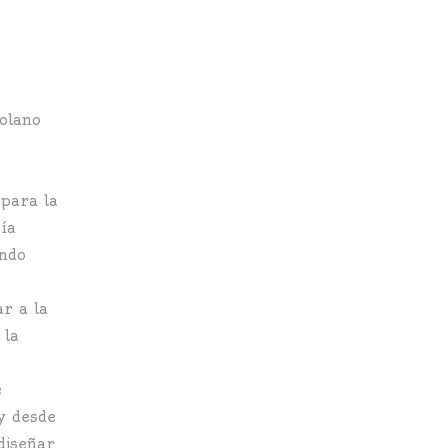
zolano
 para la
cía
endo
r a la
 la
e
y desde
diseñar